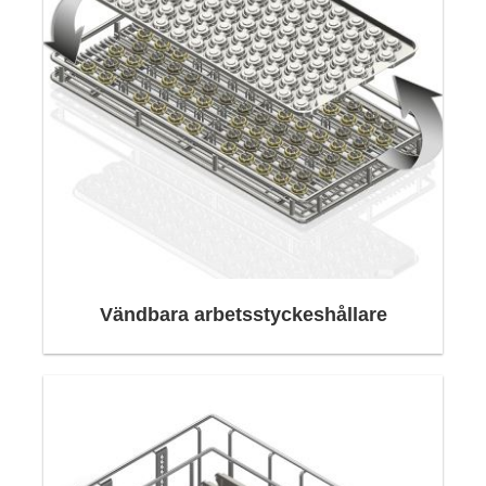
Mycket hög positioneringsnoggrannhet
Optimal rengöring av arbetsstycket tack vare
designen
Material av rostfritt stål, elektropolerat
låg egenvikt med maximal stabilitet och styvhet.
Bra tvättegenskaper
Brett utbud av alternativ,
Kan förses med arbetsstyckesspecifika inlägg för
Vändbara arbetsstyckeshållare
ytvänlig hantering
Minimikrav på utrymme
Materialval bland material som stål, rostfritt stål,
aluminium eller kombinationer