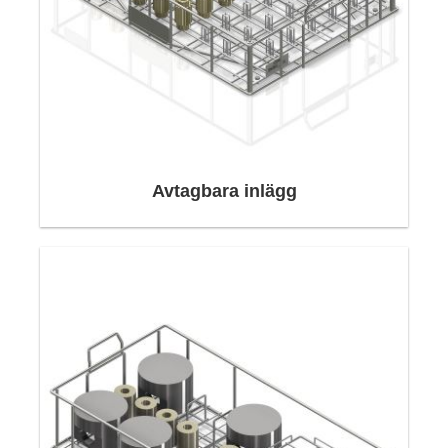
logistikuppgift ekonomiskt och snabbt med
minimal ansträngning. För perfekt
automatiserade produktionsprocesser med
användning av robotar och samtidigt låga
kostnader I dagens automatiserade
tillverkningsprocesser är det inte längre bara den
rena robustheten hos ett sådant logistikelement
Avtagbara inlägg
som räknas. Det som räknas är förmågan att
automatisera hanteringen, de sekundära
egenskaperna vid rengöring av arbetsstycket och
det pålitliga skyddet av ytorna, den extra vikt som
ska flyttas och sist men inte minst livslängden för
ett sådant system. Med ett ord: totalekonomi med
många aspekter.
Arbetsstyckesbärarens fördelar och