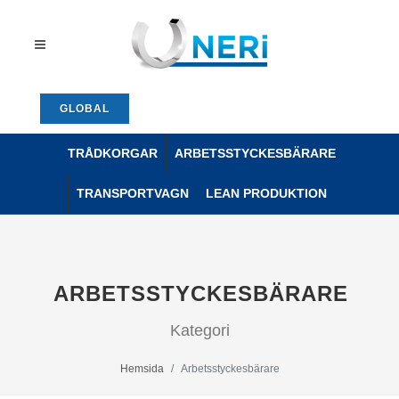
GLOBAL
TRÅDKORGAR
ARBETSSTYCKESBÄRARE
TRANSPORTVAGN
LEAN PRODUKTION
ARBETSSTYCKESBÄRARE
Kategori
Hemsida
Arbetsstyckesbärare