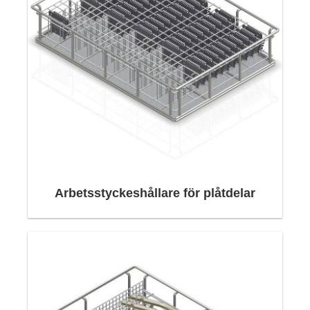
Arbetsstyckeshållare för plåtdelar
I motsats till perforerade tvättramar garanterar
behållare av runda stavar optimal rengöring av
arbetsstycket. Trådkonstruktion möjliggör
maximal översvämning eller sprutning av godset.
Detta förkortar inte bara rengöringscykeltiden
utan påskyndar också torkprocessen och bidrar