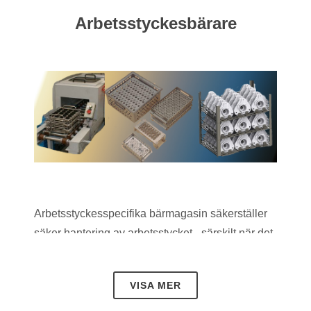
Arbetsstyckesbärare
Arbetsstyckesspecifika bärmagasin säkerställer
säker hantering av arbetsstycket - särskilt när det
är viktigt att på ett tillförlitligt sätt skydda känsliga
arbetsstycken från skador.
VISA MER