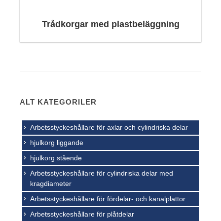
Konsultverksamhet,
applikationsteknik och
Trådkorgar med plastbeläggning
projektering
Vi erbjuder skräddarsydda arbetsstyckesbärare
med vilka arbetsstyckena kan tvättas,
ALT KATEGORILER
transporteras, staplas och lagras.
Arbetsstyckeshållare för axlar och cylindriska delar
hjulkorg liggande
Våra applikationsingenjörer fokuserar på
kundernas intressen och idéer. vid beräkning och
hjulkorg stående
design av produkter. Vi utvecklar lösningar som
Arbetsstyckeshållare för cylindriska delar med
kragdiameter
optimalt förenar faktorerna säkerhet, livslängd
Arbetsstyckeshållare för fördelar- och kanalplattor
och pris.
Arbetsstyckeshållare för plåtdelar