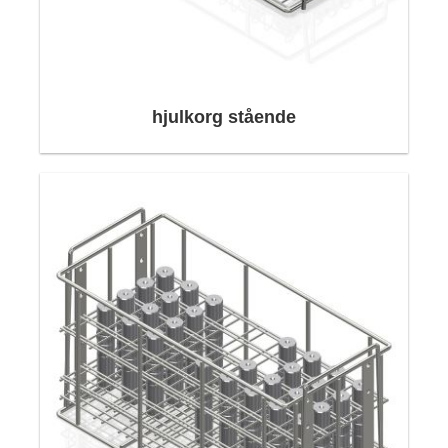
Arbetsstyckeshållare av tråd möjliggör en smidig
produktionsprocess i moderna, automatiserade
produktionslinjer tack vare exakt
hjulkorg stående
arbetsstyckespositionering.
Arbetsstyckesspecifika magasin av rostfritt stål
kan också användas i rengöringssystem och