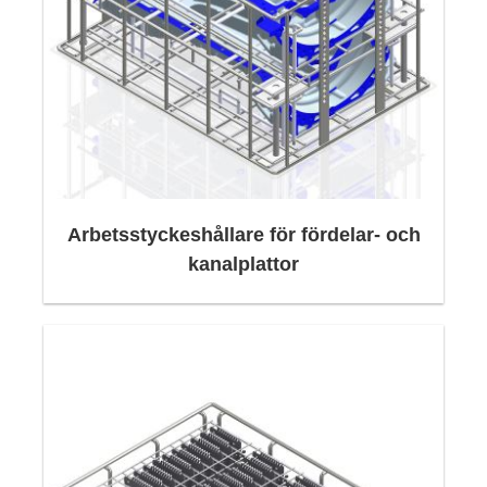
Beroende på kraven kan hållarna utformas med
en plastbeläggning.
Ett stort antal tillbehör ingår i vårt
Arbetsstyckeshållare för fördelar- och
produktsortiment för olika praktiska lösningar och
kanalplattor
användningsområden. På så sätt kan
arbetsstyckeshållarna utformas ännu mer
individuellt.