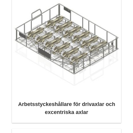
rådelarna till slutmontering.
Med många projektansökningar inom fordons-,
metall-, försvars-, plast-, medicin- och
livsmedelsindustrin, och mer än 20 års
internationell erfarenhet och en hög nivå av
förståelse för kvalitet, optimeras våra kunders
logistikproblem.
Våra högkvalitativa tvättkorgar är individuellt
tillverkade med precisionsverktyg och
Arbetsstyckeshållare för drivaxlar och
säkerställer hög positioneringsnoggrannhet för
excentriska axlar
automatiserade produktionssystem.