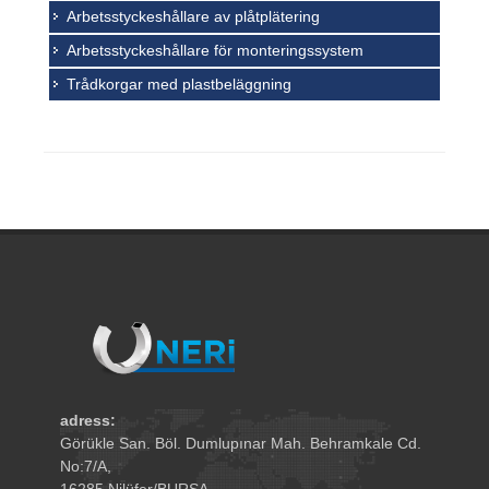
trumman
Arbetsstyckeshållare av plåtplätering
Ritningen av arbetsstyckena i stegformat.
Arbetsstyckeshållare för monteringssystem
material och vikt på arbetsstycket,
Renlighetskriterier
Trådkorgar med plastbeläggning
Val av hanteringsteknik; Manuell och/eller
automatiserad montering
Beskrivning av automationstekniken, (om en
automatisk transportör används, bredd och typ av
transportör (rullar, kedja, etc.) eller om en robot
används, typ av gripdon, erforderligt spelrum för
arbetsstyckena, etc...)
Hög kvalitet
adress:
Görükle San. Böl. Dumlupınar Mah. Behramkale Cd.
No:7/A,