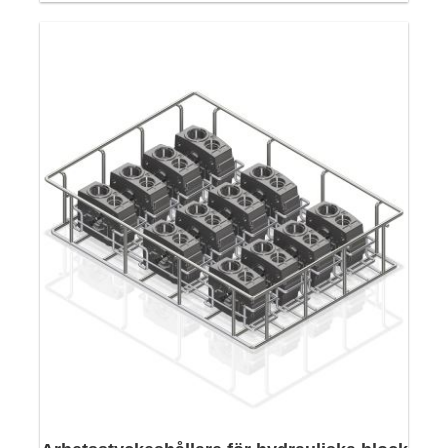
För att säkerställa känsliga renhetskriterier i
rengöringsprocesser måste
ultraljudskavitationsbubblor eller vatten som
sprayas i spraytvättprocessen kunna riktas direkt
mot detaljen. Eftersom delarna i en stapel skulle
skugga varandra måste de ställas upp med ett
visst avstånd. kvalitet och kostnadseffektivitet
Komponentrengöring beror mycket på
rengöringsbehållaren.