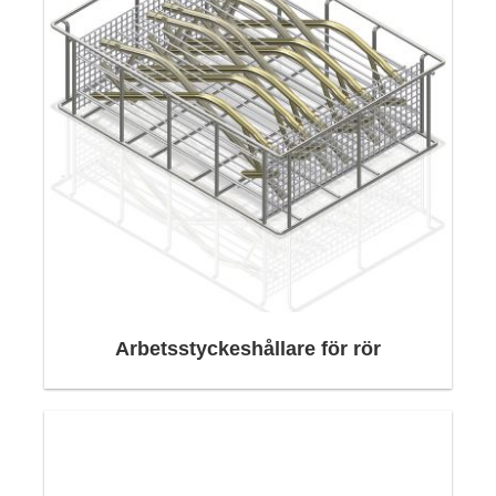
därmed till att öka tvättkapaciteten.
Arbetsstyckeshållare för rör
design och implementering
Individuella arbetsstyckesbärarsystem stödjer
exakt arbetsprocesserna från tillverkning av