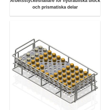
Arbetsstyckeshållare för hydrauliska block
och prismatiska delar
Komponentskydd under rengörings-
och torkprocessen:
I de flesta rengöringsprocesser utsätts
arbetsstyckena för en roterande rörelse i ett
roterande stativ eller arbetskammare för att
säkerställa känsliga renhetskriterier. Under den
efterföljande torkningsprocessen roteras delarna
även för att uppnå snabb och effektiv torkning
och för att undvika rostbildning.
Arbetsstyckesspecifika bärare säkerställer säker
rengöring och torkning.