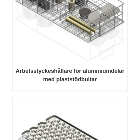
egenskaper
Designad individuellt för respektive logistikkrav.
Arbetsstyckesspecifika fixturer exakt anpassade
till den produkt som ska plockas upp
Beroende på hanteringsteknik är manuell
och/eller automatiserad lastning av
arbetsstyckesbärare möjlig
Arbetsstyckeshållare för aluminiumdelar
med plaststödbultar