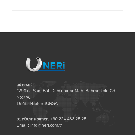
adress:
Görükle San. Böl. Dumlupınar Mah. Behramkale Cd.
No:7/A,
16285 Nilüfer/BURSA
telefonnummer:
+90 224 483 25 25
Email:
info@neri.com.tr