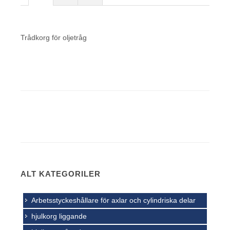
Trådkorg för oljetråg
ALT KATEGORILER
Arbetsstyckeshållare för axlar och cylindriska delar
hjulkorg liggande