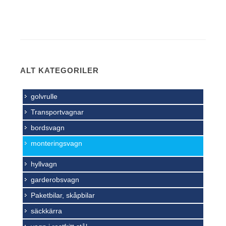
Eurobox-transportvagnar är idealiska för
monterings- och plockarbetsplatser. Varorna kan
förvaras säkert och transporteras snabbt. För
bättre överblick och snabb åtkomst kan nivåerna
ALT KATEGORILER
fästas i vinkel.
golvrulle
Transportvagnar
bordsvagn
monteringsvagn
hyllvagn
garderobsvagn
Paketbilar, skåpbilar
säckkärra