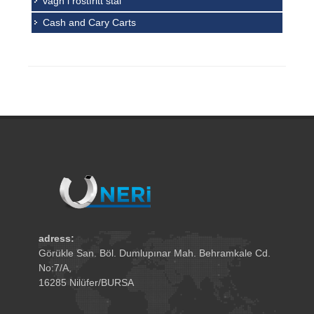
vagn i rostfritt stål
Cash and Cary Carts
adress:
Görükle San. Böl. Dumlupınar Mah. Behramkale Cd.
No:7/A,
16285 Nilüfer/BURSA