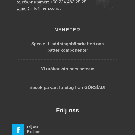
telefonnummer:
+90 224 483 25 25
Email:
info@neri.com.tr
NYHETER
Speciellt laddningsbärarbatteri och
batterikomponenter
De höjdjusterbara nivåerna möjliggör
ergonomiskt arbete. Vi erbjuder dig eurolådorna i
Vi utökar vårt serviceteam
olika storlekar, former och varianter.
Besök på vårt företag från GÖRSİAD!
Följ oss
Följ oss
Facebook