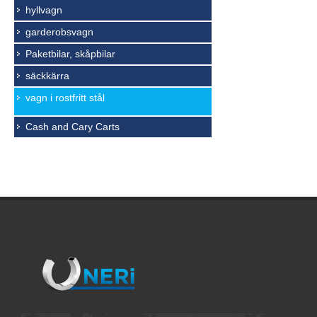
hyllvagn
garderobsvagn
Paketbilar, skåpbilar
säckkärra
vagn i rostfritt stål
Cash and Cary Carts
25.05.202
Transport
av gods i
Rostfritt
På grund 
Funktione
Alla vagn