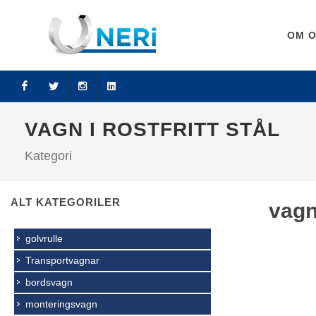
OM 
Facebook
Twitter
Instagram
LinkedIn
VAGN I ROSTFRITT STÅL
Kategori
ALT KATEGORILER
vagn 
golvrulle
Transportvagnar
bordsvagn
monteringsvagn