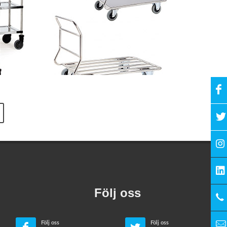
tativa utförande. Rostfria vagnar är lämpliga för transport
ga krav inom hygiensektorn.
dicin-, läkemedels- och kemisk industri
Följ oss
lbar.
Följ oss
Följ oss
 sitt högkvalitativa utförande, eleganta utseende och