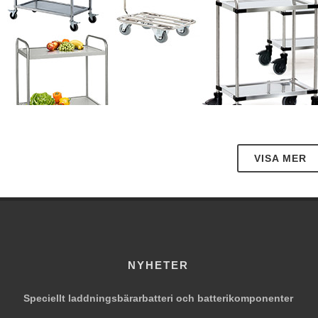
VISA MER
1
vagnar av elektropolerat rostfritt stål imponerar med sitt högkvali
 våta och fuktiga utrymmen. Den rostfria ytan uppfyller även hö
 stål är speciellt designat för applikationer inom livsmedels-, me
NYHETER
av dess hållbarhet är funktionalitet oumbärlig.
ll design i sin vackraste form: reptålig, hygienisk, robust och hål
Speciellt laddningsbärarbatteri och batterikomponenter
ar är designade för professionell användning och imponerar med